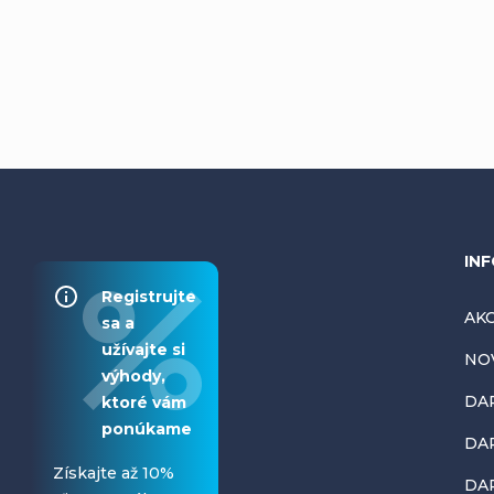
Z
INF
Registrujte
á
AKC
sa a
užívajte si
NO
p
výhody,
DA
ktoré vám
ä
ponúkame
DAR
t
Získajte až 10%
DA