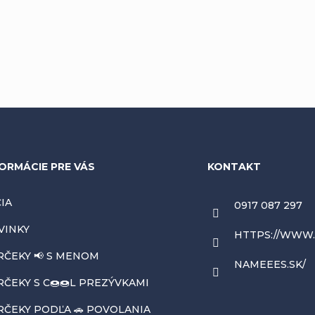
ORMÁCIE PRE VÁS
KONTAKT
IA
0917 087 297
VINKY
HTTPS://WWW
RČEKY 📢 S MENOM
NAMEEES.SK/
ČEKY S C🍩🍩L PREZÝVKAMI
RČEKY PODĽA 🚗 POVOLANIA