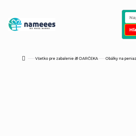
Prejsť
na
obsah
Hľ
Všetko pre zabalenie 🎁 DARČEKA
Obálky na penia
Domov