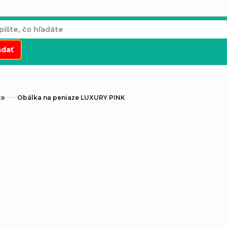
adať
ze
Obálka na peniaze LUXURY PINK