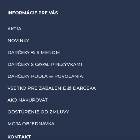
e
INFORMÁCIE PRE VÁS
AKCIA
NOVINKY
DARČEKY 📢 S MENOM
DARČEKY S C🍩🍩L PREZÝVKAMI
DARČEKY PODĽA 🚗 POVOLANIA
VŠETKO PRE ZABALENIE 🎁 DARČEKA
AKO NAKUPOVAŤ
ODSTÚPENIE OD ZMLUVY
MOJA OBJEDNÁVKA
KONTAKT