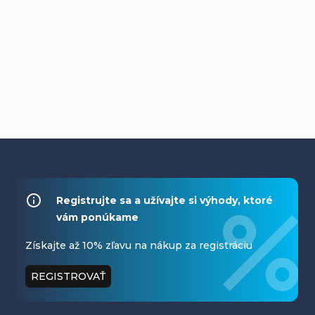
Z
á
Registrujte sa a užívajte si výhody, ktoré
vám ponúkame
p
ä
Získajte až 10% zľavu na nákup za registráciu
t
REGISTROVAŤ
i