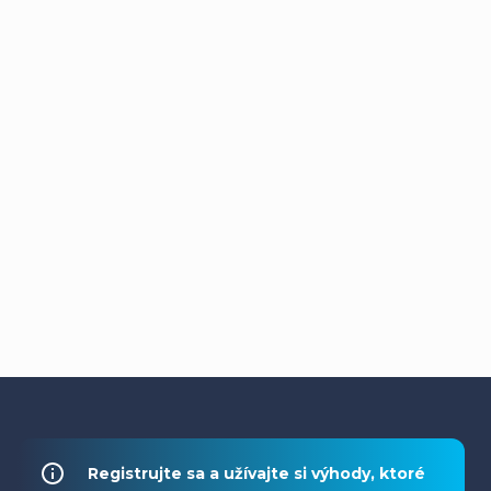
Z
á
Registrujte sa a užívajte si výhody, ktoré