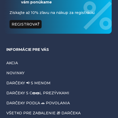
vám ponúkame
p
ä
Získajte až 10% zľavu na nákup za registráciu
t
REGISTROVAŤ
i
e
INFORMÁCIE PRE VÁS
AKCIA
NOVINKY
DARČEKY 📢 S MENOM
DARČEKY S C🍩🍩L PREZÝVKAMI
DARČEKY PODĽA 🚗 POVOLANIA
VŠETKO PRE ZABALENIE 🎁 DARČEKA