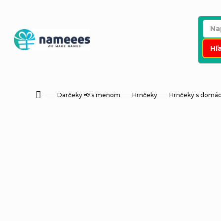
Prejsť
na
obsah
Hľ
Darčeky 📢 s menom
Hrnčeky
Hrnčeky s dom
Domov