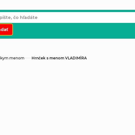
adať
áckym menom
Hrnček s menom VLADIMÍRA