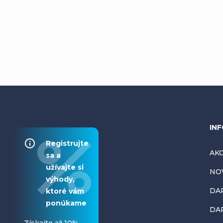
Z
INF
Registrujte
á
AKC
sa a
užívajte si
NO
p
výhody,
DA
ktoré vám
ä
ponúkame
DAR