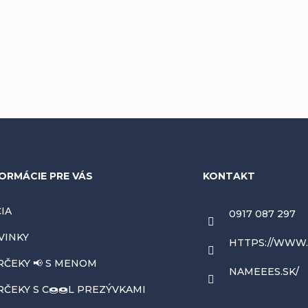
ORMÁCIE PRE VÁS
KONTAKT
IA
0917 087 297
VINKY
HTTPS://WWW
RČEKY 📢 S MENOM
NAMEEES.SK/
ČEKY S C🍩🍩L PREZÝVKAMI