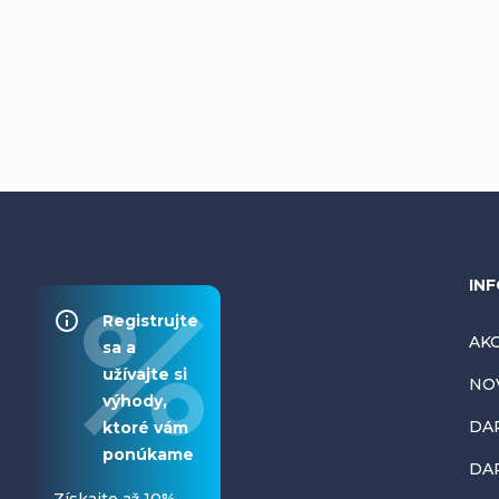
Z
INF
Registrujte
á
AKC
sa a
užívajte si
NO
p
výhody,
DA
ktoré vám
ä
ponúkame
DAR