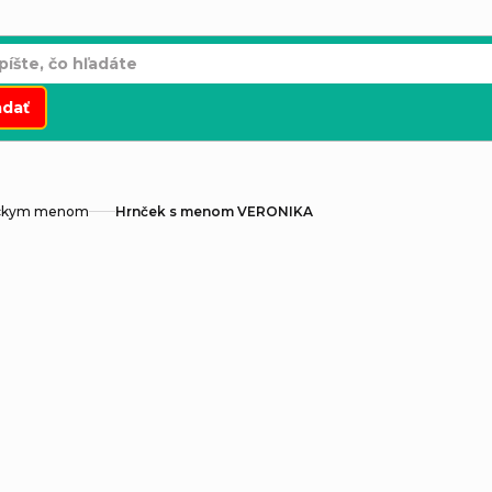
adať
áckym menom
Hrnček s menom VERONIKA