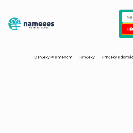
Prejsť
na
obsah
Hľ
Darčeky 📢 s menom
Hrnčeky
Hrnčeky s dom
Domov