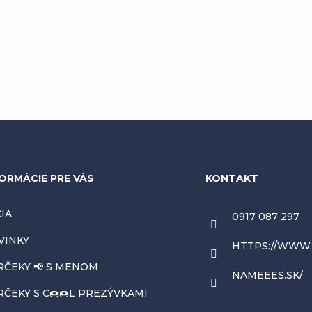
ORMÁCIE PRE VÁS
KONTAKT
IA
0917 087 297
VINKY
HTTPS://WWW
RČEKY 📢 S MENOM
NAMEEES.SK/
ČEKY S C🍩🍩L PREZÝVKAMI