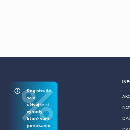
Z
INF
Registrujte
á
AKC
sa a
užívajte si
NO
p
výhody,
DA
ktoré vám
ä
ponúkame
DAR