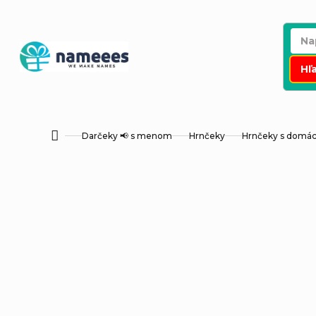
Prejsť
na
obsah
Hľ
Darčeky 📢 s menom
Hrnčeky
Hrnčeky s dom
Domov