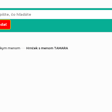
adať
áckym menom
Hrnček s menom TAMARA