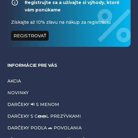
á
Registrujte sa a užívajte si výhody, ktoré
vám ponúkame
p
ä
Získajte až 10% zľavu na nákup za registráciu
t
REGISTROVAŤ
i
e
INFORMÁCIE PRE VÁS
AKCIA
NOVINKY
DARČEKY 📢 S MENOM
DARČEKY S C🍩🍩L PREZÝVKAMI
DARČEKY PODĽA 🚗 POVOLANIA