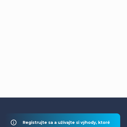
Z
á
Registrujte sa a užívajte si výhody, ktoré