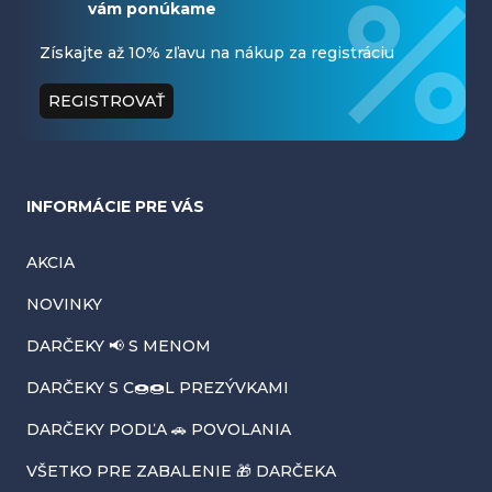
vám ponúkame
p
ä
Získajte až 10% zľavu na nákup za registráciu
t
REGISTROVAŤ
i
e
INFORMÁCIE PRE VÁS
AKCIA
NOVINKY
DARČEKY 📢 S MENOM
DARČEKY S C🍩🍩L PREZÝVKAMI
DARČEKY PODĽA 🚗 POVOLANIA
VŠETKO PRE ZABALENIE 🎁 DARČEKA