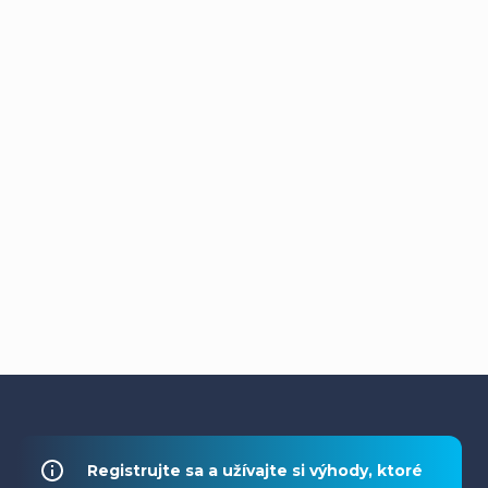
Z
á
Registrujte sa a užívajte si výhody, ktoré