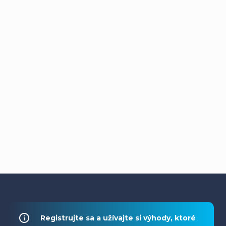
Z
á
Registrujte sa a užívajte si výhody, ktoré