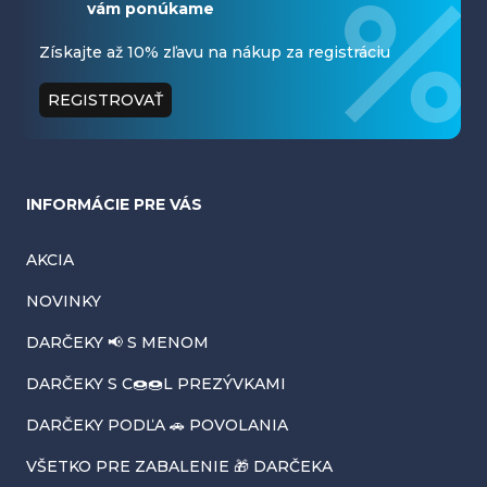
vám ponúkame
p
ä
Získajte až 10% zľavu na nákup za registráciu
t
REGISTROVAŤ
i
e
INFORMÁCIE PRE VÁS
AKCIA
NOVINKY
DARČEKY 📢 S MENOM
DARČEKY S C🍩🍩L PREZÝVKAMI
DARČEKY PODĽA 🚗 POVOLANIA
VŠETKO PRE ZABALENIE 🎁 DARČEKA