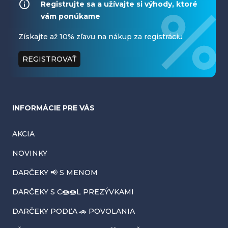
á
Registrujte sa a užívajte si výhody, ktoré
vám ponúkame
p
ä
Získajte až 10% zľavu na nákup za registráciu
t
REGISTROVAŤ
i
e
INFORMÁCIE PRE VÁS
AKCIA
NOVINKY
DARČEKY 📢 S MENOM
DARČEKY S C🍩🍩L PREZÝVKAMI
DARČEKY PODĽA 🚗 POVOLANIA