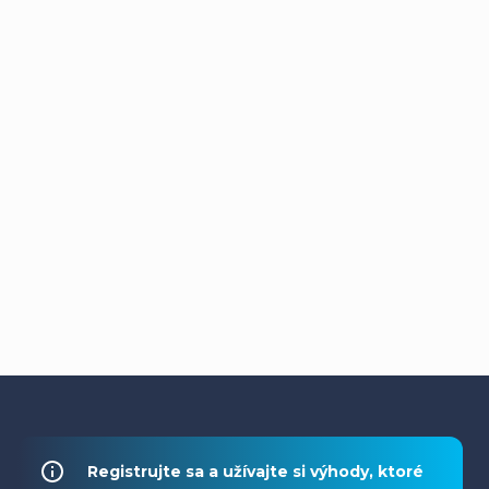
Z
á
Registrujte sa a užívajte si výhody, ktoré