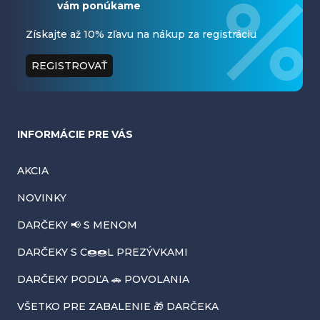
vám ponúkame
p
ä
Získajte až 10% zľavu na nákup za registráciu
t
REGISTROVAŤ
i
e
INFORMÁCIE PRE VÁS
AKCIA
NOVINKY
DARČEKY 📢 S MENOM
DARČEKY S C🍩🍩L PREZÝVKAMI
DARČEKY PODĽA 🚗 POVOLANIA
VŠETKO PRE ZABALENIE 🎁 DARČEKA