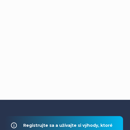
Z
á
Registrujte sa a užívajte si výhody, ktoré