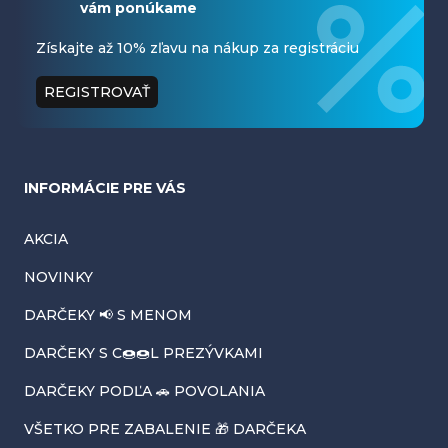
vám ponúkame
p
ä
Získajte až 10% zľavu na nákup za registráciu
t
REGISTROVAŤ
i
e
INFORMÁCIE PRE VÁS
AKCIA
NOVINKY
DARČEKY 📢 S MENOM
DARČEKY S C🍩🍩L PREZÝVKAMI
DARČEKY PODĽA 🚗 POVOLANIA
VŠETKO PRE ZABALENIE 🎁 DARČEKA