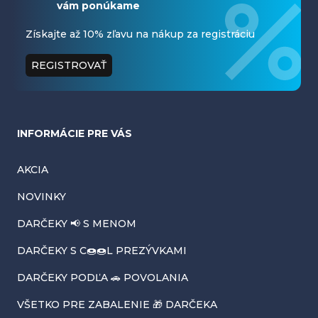
vám ponúkame
p
ä
Získajte až 10% zľavu na nákup za registráciu
t
REGISTROVAŤ
i
e
INFORMÁCIE PRE VÁS
AKCIA
NOVINKY
DARČEKY 📢 S MENOM
DARČEKY S C🍩🍩L PREZÝVKAMI
DARČEKY PODĽA 🚗 POVOLANIA
VŠETKO PRE ZABALENIE 🎁 DARČEKA