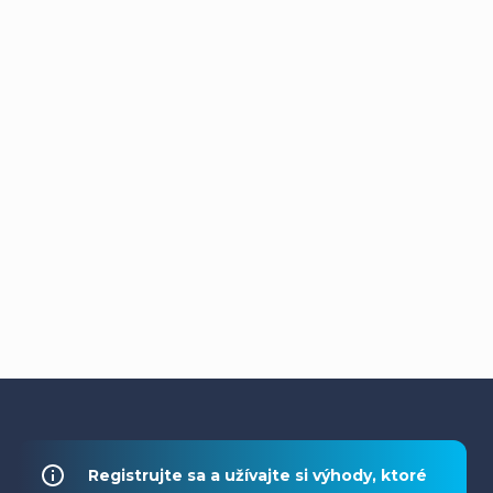
Z
á
Registrujte sa a užívajte si výhody, ktoré