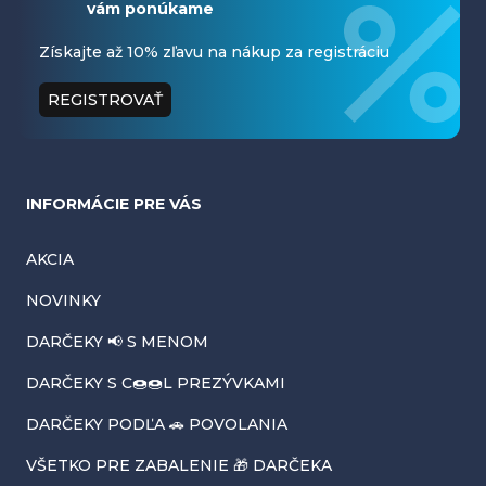
vám ponúkame
p
ä
Získajte až 10% zľavu na nákup za registráciu
t
REGISTROVAŤ
i
e
INFORMÁCIE PRE VÁS
AKCIA
NOVINKY
DARČEKY 📢 S MENOM
DARČEKY S C🍩🍩L PREZÝVKAMI
DARČEKY PODĽA 🚗 POVOLANIA
VŠETKO PRE ZABALENIE 🎁 DARČEKA