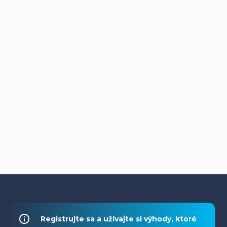
Z
á
Registrujte sa a užívajte si výhody, ktoré