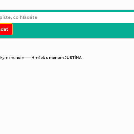
adať
áckym menom
Hrnček s menom JUSTÍNA