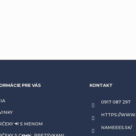
ORMÁCIE PRE VÁS
KONTAKT
IA
0917 087 297
VINKY
HTTPS://WWW
RČEKY 📢 S MENOM
NAMEEES.SK/
ČEKY S C🍩🍩L PREZÝVKAMI