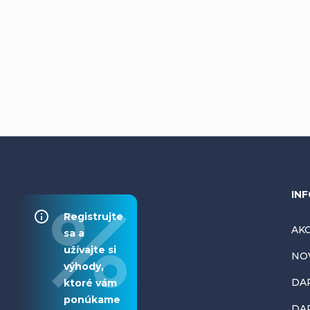
Z
INF
Registrujte
á
AKC
sa a
užívajte si
NO
p
výhody,
DA
ktoré vám
ä
ponúkame
DAR