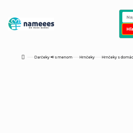
Prejsť
na
obsah
Hľ
Darčeky 📢 s menom
Hrnčeky
Hrnčeky s dom
Domov