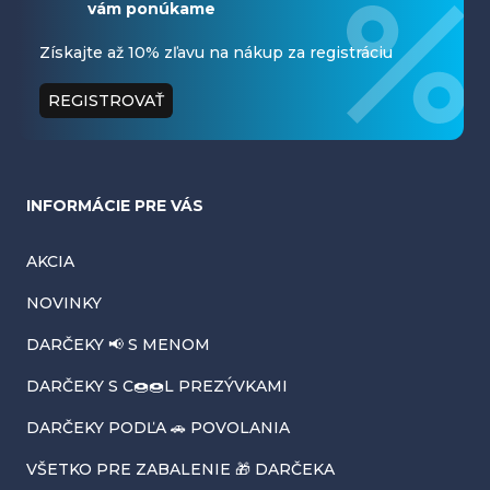
vám ponúkame
p
ä
Získajte až 10% zľavu na nákup za registráciu
t
REGISTROVAŤ
i
e
INFORMÁCIE PRE VÁS
AKCIA
NOVINKY
DARČEKY 📢 S MENOM
DARČEKY S C🍩🍩L PREZÝVKAMI
DARČEKY PODĽA 🚗 POVOLANIA
VŠETKO PRE ZABALENIE 🎁 DARČEKA