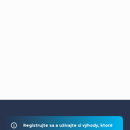
Z
á
Registrujte sa a užívajte si výhody, ktoré