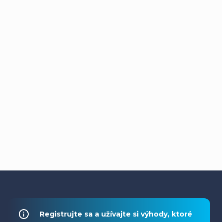
Z
á
Registrujte sa a užívajte si výhody, ktoré