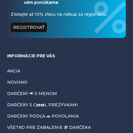
vám ponúkame
p
ä
Získajte až 10% zľavu na nákup za registráciu
t
REGISTROVAŤ
i
e
INFORMÁCIE PRE VÁS
AKCIA
NOVINKY
DARČEKY 📢 S MENOM
DARČEKY S C🍩🍩L PREZÝVKAMI
DARČEKY PODĽA 🚗 POVOLANIA
VŠETKO PRE ZABALENIE 🎁 DARČEKA