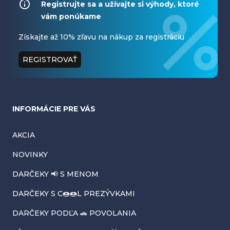
á
Registrujte sa a užívajte si výhody, ktoré
vám ponúkame
p
ä
Získajte až 10% zľavu na nákup za registráciu
t
REGISTROVAŤ
i
e
INFORMÁCIE PRE VÁS
AKCIA
NOVINKY
DARČEKY 📢 S MENOM
DARČEKY S C🍩🍩L PREZÝVKAMI
DARČEKY PODĽA 🚗 POVOLANIA