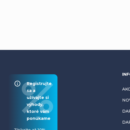
Z
INF
Registrujte
á
AKC
sa a
užívajte si
NO
p
výhody,
DA
ktoré vám
ä
ponúkame
DAR