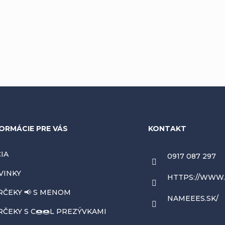
ORMÁCIE PRE VÁS
KONTAKT
IA
0917 087 297
VINKY
HTTPS://WWW
RČEKY 📢 S MENOM
NAMEEES.SK/
ČEKY S C🍩🍩L PREZÝVKAMI