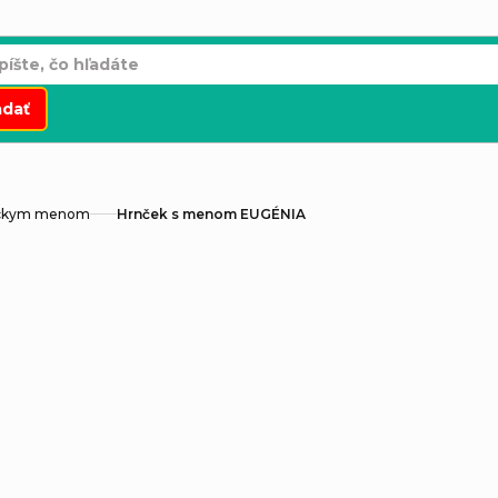
adať
áckym menom
Hrnček s menom EUGÉNIA