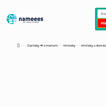
Prejsť
na
obsah
Hľ
Darčeky 📢 s menom
Hrnčeky
Hrnčeky s dom
Domov