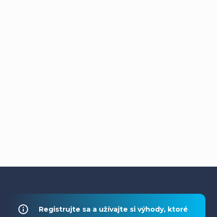
Z
á
Registrujte sa a užívajte si výhody, ktoré