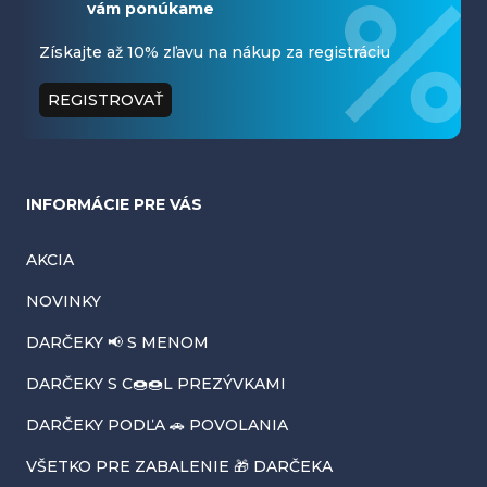
vám ponúkame
p
ä
Získajte až 10% zľavu na nákup za registráciu
t
REGISTROVAŤ
i
e
INFORMÁCIE PRE VÁS
AKCIA
NOVINKY
DARČEKY 📢 S MENOM
DARČEKY S C🍩🍩L PREZÝVKAMI
DARČEKY PODĽA 🚗 POVOLANIA
VŠETKO PRE ZABALENIE 🎁 DARČEKA