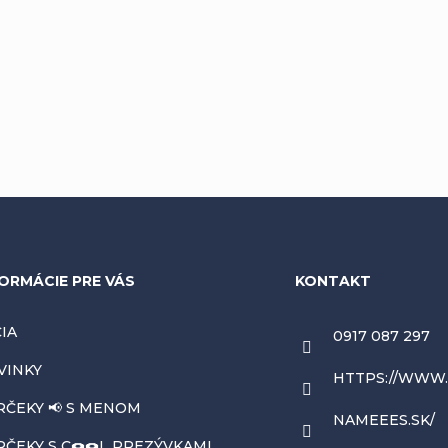
ORMÁCIE PRE VÁS
KONTAKT
IA
0917 087 297
VINKY
HTTPS://WWW
RČEKY 📢 S MENOM
NAMEEES.SK/
ČEKY S C🍩🍩L PREZÝVKAMI