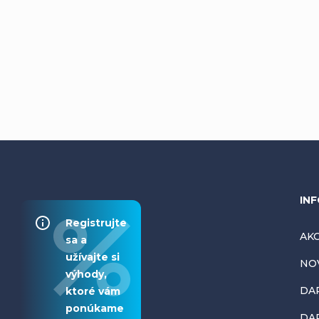
Z
INF
Registrujte
á
AKC
sa a
užívajte si
NO
p
výhody,
DA
ktoré vám
ä
ponúkame
DAR