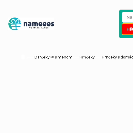
Prejsť
na
obsah
Hľ
Darčeky 📢 s menom
Hrnčeky
Hrnčeky s dom
Domov