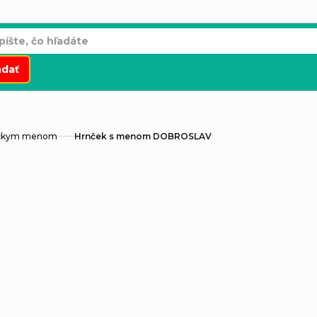
adať
áckym menom
Hrnček s menom DOBROSLAV