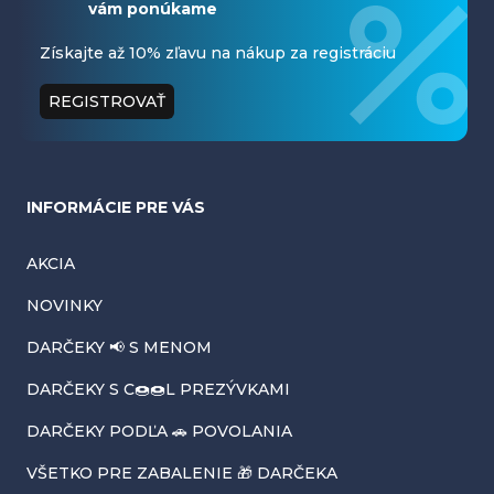
vám ponúkame
p
ä
Získajte až 10% zľavu na nákup za registráciu
t
REGISTROVAŤ
i
e
INFORMÁCIE PRE VÁS
AKCIA
NOVINKY
DARČEKY 📢 S MENOM
DARČEKY S C🍩🍩L PREZÝVKAMI
DARČEKY PODĽA 🚗 POVOLANIA
VŠETKO PRE ZABALENIE 🎁 DARČEKA