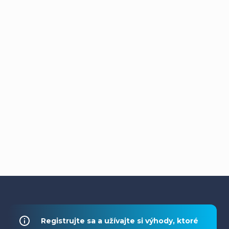
Z
á
Registrujte sa a užívajte si výhody, ktoré