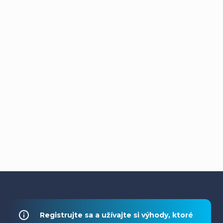
Z
á
Registrujte sa a užívajte si výhody, ktoré