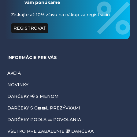
vám ponúkame
p
ä
Získajte až 10% zľavu na nákup za registráciu
t
REGISTROVAŤ
i
e
INFORMÁCIE PRE VÁS
AKCIA
NOVINKY
DARČEKY 📢 S MENOM
DARČEKY S C🍩🍩L PREZÝVKAMI
DARČEKY PODĽA 🚗 POVOLANIA
VŠETKO PRE ZABALENIE 🎁 DARČEKA