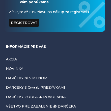
vám ponúkame
p
ä
Získajte až 10% zľavu na nákup za registráciu
t
REGISTROVAŤ
i
e
INFORMÁCIE PRE VÁS
AKCIA
NOVINKY
DARČEKY 📢 S MENOM
DARČEKY S C🍩🍩L PREZÝVKAMI
DARČEKY PODĽA 🚗 POVOLANIA
VŠETKO PRE ZABALENIE 🎁 DARČEKA