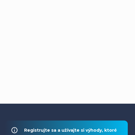
Z
á
Registrujte sa a užívajte si výhody, ktoré