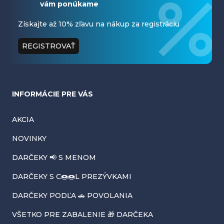
vám ponúkame
p
ä
Získajte až 10% zľavu na nákup za registráciu
t
REGISTROVAŤ
i
e
INFORMÁCIE PRE VÁS
AKCIA
NOVINKY
DARČEKY 📢 S MENOM
DARČEKY S C🍩🍩L PREZÝVKAMI
DARČEKY PODĽA 🚗 POVOLANIA
VŠETKO PRE ZABALENIE 🎁 DARČEKA