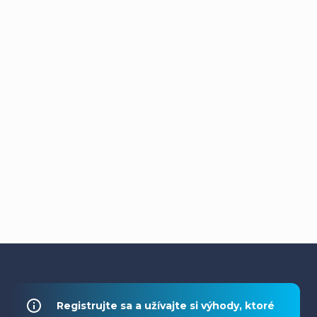
Z
á
Registrujte sa a užívajte si výhody, ktoré