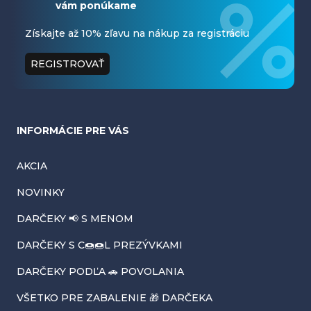
vám ponúkame
p
ä
Získajte až 10% zľavu na nákup za registráciu
t
REGISTROVAŤ
i
e
INFORMÁCIE PRE VÁS
AKCIA
NOVINKY
DARČEKY 📢 S MENOM
DARČEKY S C🍩🍩L PREZÝVKAMI
DARČEKY PODĽA 🚗 POVOLANIA
VŠETKO PRE ZABALENIE 🎁 DARČEKA