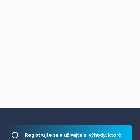
Z
á
Registrujte sa a užívajte si výhody, ktoré