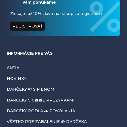
vám ponúkame
p
ä
Získajte až 10% zľavu na nákup za registráciu
t
REGISTROVAŤ
i
e
INFORMÁCIE PRE VÁS
AKCIA
NOVINKY
DARČEKY 📢 S MENOM
DARČEKY S C🍩🍩L PREZÝVKAMI
DARČEKY PODĽA 🚗 POVOLANIA
VŠETKO PRE ZABALENIE 🎁 DARČEKA