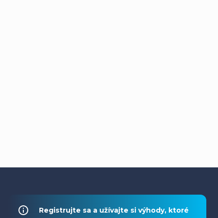
Z
á
Registrujte sa a užívajte si výhody, ktoré