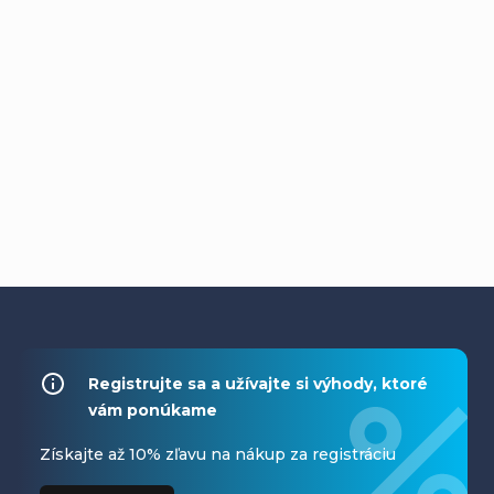
Z
á
Registrujte sa a užívajte si výhody, ktoré
vám ponúkame
p
ä
Získajte až 10% zľavu na nákup za registráciu