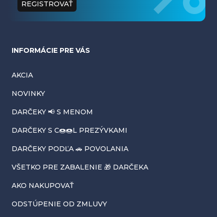
t
REGISTROVAŤ
i
e
INFORMÁCIE PRE VÁS
AKCIA
NOVINKY
DARČEKY 📢 S MENOM
DARČEKY S C🍩🍩L PREZÝVKAMI
DARČEKY PODĽA 🚗 POVOLANIA
VŠETKO PRE ZABALENIE 🎁 DARČEKA
AKO NAKUPOVAŤ
ODSTÚPENIE OD ZMLUVY