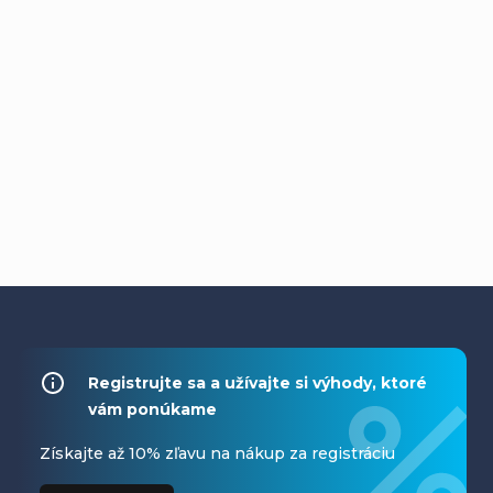
Z
á
Registrujte sa a užívajte si výhody, ktoré
vám ponúkame
p
ä
Získajte až 10% zľavu na nákup za registráciu