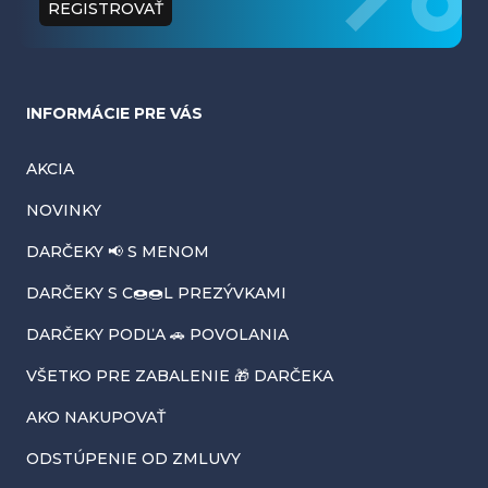
t
REGISTROVAŤ
i
e
INFORMÁCIE PRE VÁS
AKCIA
NOVINKY
DARČEKY 📢 S MENOM
DARČEKY S C🍩🍩L PREZÝVKAMI
DARČEKY PODĽA 🚗 POVOLANIA
VŠETKO PRE ZABALENIE 🎁 DARČEKA
AKO NAKUPOVAŤ
ODSTÚPENIE OD ZMLUVY