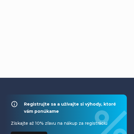
Z
á
Registrujte sa a užívajte si výhody, ktoré
vám ponúkame
p
ä
Získajte až 10% zľavu na nákup za registráciu