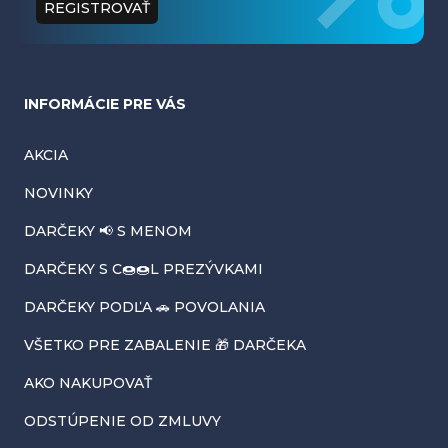
t
REGISTROVAŤ
i
e
INFORMÁCIE PRE VÁS
AKCIA
NOVINKY
DARČEKY 📢 S MENOM
DARČEKY S C🍩🍩L PREZÝVKAMI
DARČEKY PODĽA 🚗 POVOLANIA
VŠETKO PRE ZABALENIE 🎁 DARČEKA
AKO NAKUPOVAŤ
ODSTÚPENIE OD ZMLUVY