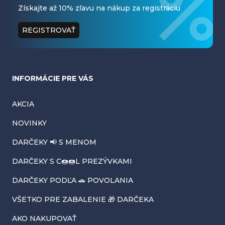
ä
Získajte až 10% zľavu na nákup za registráciu
t
REGISTROVAŤ
i
e
INFORMÁCIE PRE VÁS
AKCIA
NOVINKY
DARČEKY 📢 S MENOM
DARČEKY S C🍩🍩L PREZÝVKAMI
DARČEKY PODĽA 🚗 POVOLANIA
VŠETKO PRE ZABALENIE 🎁 DARČEKA
AKO NAKUPOVAŤ